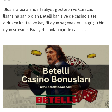
Uluslararası alanda faaliyet gösteren ve Curacao
lisansına sahip olan Betelli bahis ve de casino sitesi
oldukça kaliteli ve keyifli oyun seçenekleri ile güçlü bir
oyun sitesidir. Faaliyet alanları içinde canlı …