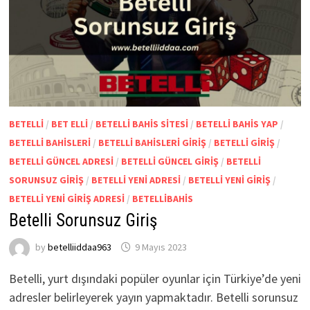
BETELLI
/
BET ELLI
/
BETELLI BAHIS SITESI
/
BETELLI BAHIS YAP
/
BETELLI BAHISLERI
/
BETELLI BAHISLERI GIRIŞ
/
BETELLI GIRIŞ
/
BETELLI GÜNCEL ADRESI
/
BETELLI GÜNCEL GIRIŞ
/
BETELLI
SORUNSUZ GIRIŞ
/
BETELLI YENI ADRESI
/
BETELLI YENI GIRIŞ
/
BETELLI YENI GIRIŞ ADRESI
/
BETELLIBAHIS
Betelli Sorunsuz Giriş
by
betelliiddaa963
9 Mayıs 2023
Betelli, yurt dışındaki popüler oyunlar için Türkiye’de yeni
adresler belirleyerek yayın yapmaktadır. Betelli sorunsuz