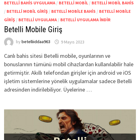
BETELLI BAHIS UYGULAMA
/
BETELLI MOBIL
/
BETELLI MOBIL BAHIS
/
BETELLI MOBIL GIRIŞ
/
BETELLI MOBILE BAHIS
/
BETELLI MOBILE
GIRIŞ
/
BETELLI UYGULAMA
/
BETELLI UYGULAMA INDIR
Betelli Mobile Giriş
by
betelliiddaa963
9 Mayıs 2023
Canlı bahis sitesi Betelli mobile, oyunlarının ve
bonuslarının tümünü mobil cihazlardan kullanılabilir hale
getirmiştir. Akıllı telefondan girişler için android ve iOS
işletim sistemlerine yönelik uygulamalar sadece Betelli
adresinden indirilebiliyor. Üyelerine …