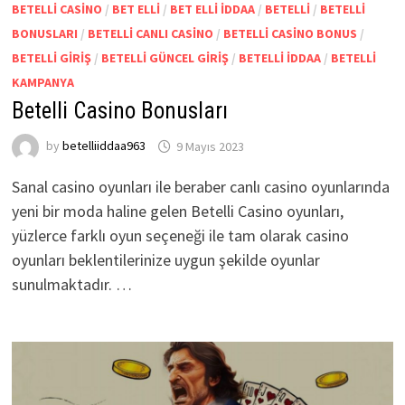
BETELLI CASINO
/
BET ELLI
/
BET ELLI IDDAA
/
BETELLI
/
BETELLI
BONUSLARI
/
BETELLI CANLI CASINO
/
BETELLI CASINO BONUS
/
BETELLI GIRIŞ
/
BETELLI GÜNCEL GIRIŞ
/
BETELLI IDDAA
/
BETELLI
KAMPANYA
Betelli Casino Bonusları
by
betelliiddaa963
9 Mayıs 2023
Sanal casino oyunları ile beraber canlı casino oyunlarında
yeni bir moda haline gelen Betelli Casino oyunları,
yüzlerce farklı oyun seçeneği ile tam olarak casino
oyunları beklentilerinize uygun şekilde oyunlar
sunulmaktadır. …